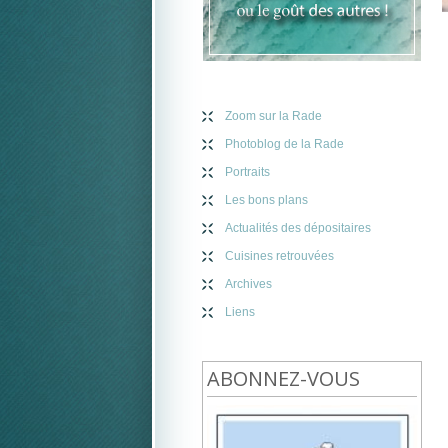
Zoom sur la Rade
Photoblog de la Rade
Portraits
Les bons plans
Actualités des dépositaires
Cuisines retrouvées
Archives
Liens
ABONNEZ-VOUS