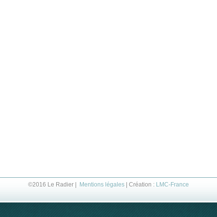
©2016 Le Radier |
Mentions légales
| Création :
LMC-France