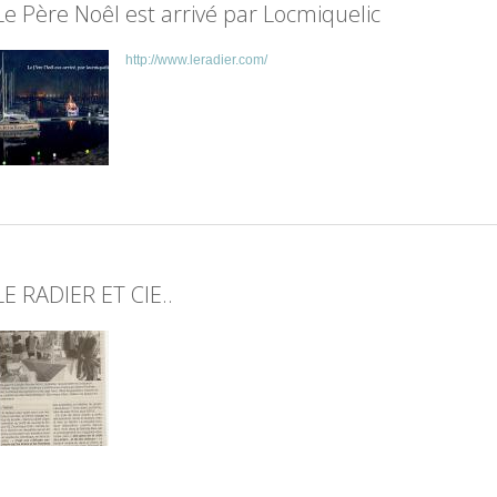
Le Père Noêl est arrivé par Locmiquelic
http://www.leradier.com/
LE RADIER ET CIE..