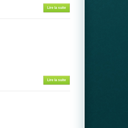
Lire la suite
de
L'Humeur
du Jour
Lire la suite
de
L'HUMEUR
DU JOUR