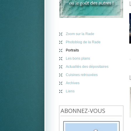
Zoom sur la Rade
Photoblog de la Rade
Portraits
Les bons plans
Actualités des dépositaires
Cuisines retrouvées
Archives
Liens
ABONNEZ-VOUS