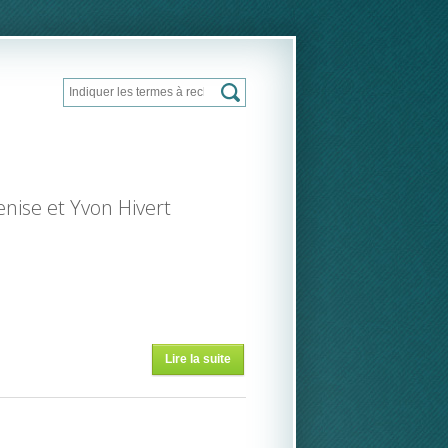
Rechercher
Formulaire de recherche
nise et Yvon Hivert
Lire la suite
de
Concours
international
de scupture
sur glace de