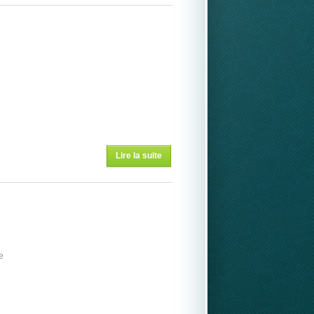
ET CIE..
Lire la suite
de ET
ENCORE.....
e