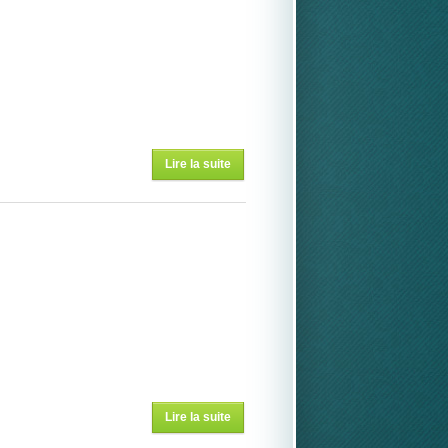
Denise et
Yvon Hivert
Lire la suite
de Le Père
Noêl est
arrivé par
Locmiquelic
Lire la suite
de LE
RADIER