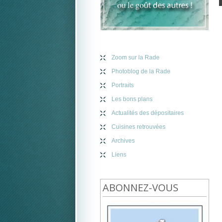
Zoom sur la Rade
Photoblog de la Rade
Portraits
Les bons plans
Actualités des dépositaires
Cuisines retrouvées
Archives
Liens
ABONNEZ-VOUS