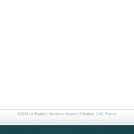
©2016 Le Radier |
Mentions légales
| Création :
LMC-France