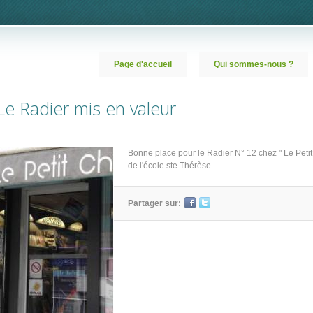
Page d'accueil
Qui sommes-nous ?
Le Radier mis en valeur
Bonne place pour le Radier N° 12 chez " Le Peti
de l'école ste Thérèse.
Partager sur: