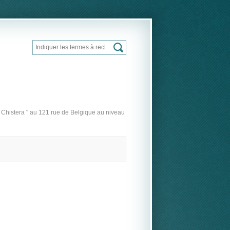
Rechercher
Formulaire de recherche
t Chistera " au 121 rue de Belgique au niveau