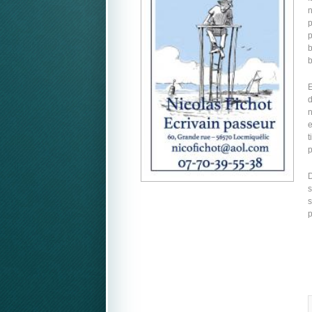
n
p
p
b
b
E
d
n
e
t
p
D
s
s
p