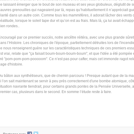
e laissant émerger que le bout de son museau et ses yeux globuleux, déglutit de su
auvres grenouilles qui nageaient par là, repas qu’habituellement il n’appréciait gu
lanté dans un autre coin. Comme tous les mammifères, il adorait lâcher des vents
éatitude, lorsque le soleil tape dur et qu’on est au frais. Mais là, ça lui avait éch
ien rondes..
ncouragé par ce premier succès, notre ancêtre réitéra, avec une plus grande sûreté
ans l’Histoire. Les chroniques de l'époque, partiellement détruites lors de l'incend
e nous renseignent guère sur les caractéristiques techniques de ces premiers essais
st vrai, relate que "ça faisait boum-boum-boum-boum", et que l'idée a été pompée 
iré "pom-pom-pom-pooooom". Ce n’est pas pour cafter, mais cet immonde ragot rel
age d'histoire.
u bâton aux synthétiseurs, que de chemin parcouru ! Presque autant que de la 
i l’on sait maintenant se servir à peu près correctement d'une bombe atomique, côt
ituation navrante tiendrait, pour certains grands pontes de la Pensée Universelle,
remier cas, plusieurs dans le second. En somme l’étude reste à faire.