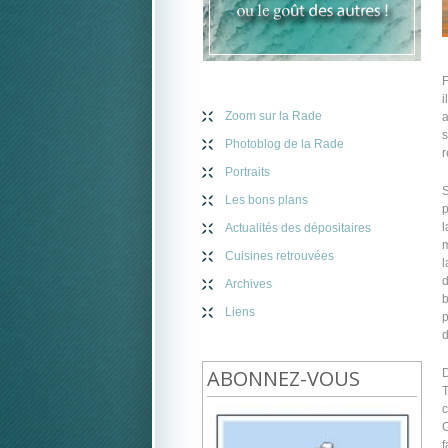
F
i
Zoom sur la Rade
a
s
Photoblog de la Rade
r
Portraits
S
Les bons plans
p
l
Actualités des dépositaires
m
Cuisines retrouvées
l
d
Archives
b
Liens
p
d
ABONNEZ-VOUS
D
T
c
C
f