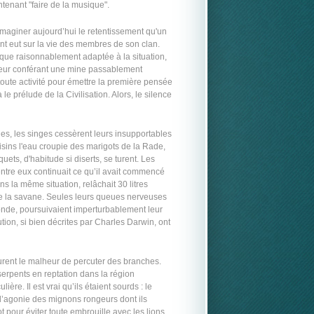
tenant "faire de la musique".
maginer aujourd’hui le retentissement qu'un
t eut sur la vie des membres de son clan.
que raisonnablement adaptée à la situation,
», leur conférant une mine passablement
 toute activité pour émettre la première pensée
à le prélude de la Civilisation. Alors, le silence
es, les singes cessèrent leurs insupportables
isins l'eau croupie des marigots de la Rade,
ets, d'habitude si diserts, se turent. Les
ntre eux continuait ce qu’il avait commencé
s la même situation, relâchait 30 litres
 de la savane. Seules leurs queues nerveuses
nde, poursuivaient imperturbablement leur
ution, si bien décrites par Charles Darwin, ont
, eurent le malheur de percuter des branches.
serpents en reptation dans la région
ère. Il est vrai qu’ils étaient sourds : le
 d’agonie des mignons rongeurs dont ils
ot pour éviter toute embrouille avec les lions,