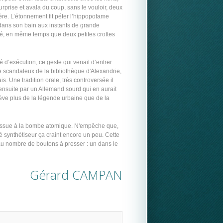
rprise et avala du coup, sans le vouloir, deux
ère. L’étonnement fit péter l’hippopotame
 dans son bain aux instants de grande
appé, en même temps que deux petites crottes
 d’exécution, ce geste qui venait d’entrer
ie scandaleux de la bibliothèque d'Alexandrie,
. Une tradition orale, très controversée il
ensuite par un Allemand sourd qui en aurait
ève plus de la légende urbaine que de la
massue à la bombe atomique. N'empêche que,
é synthétiseur ça craint encore un peu. Cette
 au nombre de boutons à presser : un dans le
Gérard CAMPAN