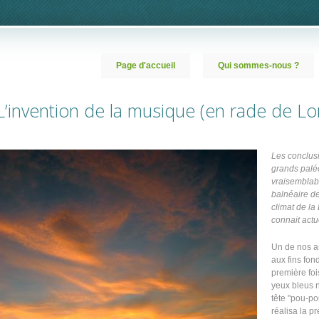
Page d'accueil
Qui sommes-nous ?
L’invention de la musique (en rade de Lor
Les conclusi
grands paléo
vraisemblabl
balnéaire de
climat de la
connait actu
Un de nos an
aux fins fon
première foi
yeux bleus n
tête "pou-po
réalisa la p