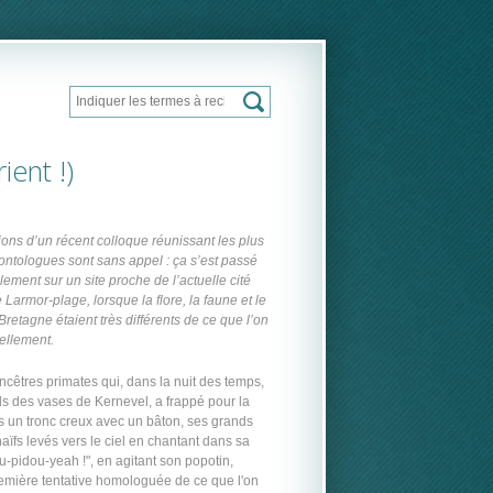
Rechercher
Formulaire de recherche
ient !)
ons d’un récent colloque réunissant les plus
ntologues sont sans appel : ça s’est passé
ement sur un site proche de l’actuelle cité
 Larmor-plage, lorsque la flore, la faune et le
 Bretagne étaient très différents de ce que l’on
ellement.
cêtres primates qui, dans la nuit des temps,
ds des vases de Kernevel, a frappé pour la
s un tronc creux avec un bâton, ses grands
aïfs levés vers le ciel en chantant dans sa
u-pidou-yeah !", en agitant son popotin,
remière tentative homologuée de ce que l'on