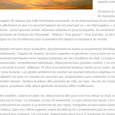
appelle main
On peine à i
tel évènemen
rappés de stupeur par cette formidable nouveauté, et ne disposant pas d’une mimi
ls affichèrent ce que l'on pourrait traduire de nos jours par un « air interrogateur 
hurie : sourcil gauche relevé, mâchoire relâchée et yeux écarquillés. Ils cessèrent
tructurée de l'histoire de l'Humanité : "Wahou ! Trop génial !". Pour tout dire, ce fut l
égna sur les frondaisons pour la première fois depuis la naissance du monde.
toppés net dans leurs acrobaties, épouillements et autres accouplements frénétiqu
iaillements. Frappés de stupeur, les lions superbes et généreux, venus boire en vo
aissèrent pendouiller leurs langues baveuses sur des dentitions de rêve. Les perroqu
ammouths, complètement interloqués, déployèrent leurs grandes oreilles. L’un d’e
a seconde d’avant : déféquer 75 kilos d’excréments herbeux, tandis qu’un autre, dan
’urine fumante. Les girafes arrêtèrent de ruminer les pourtant délicieux végétaux
attaient l’air pour en chasser les mouches qui, programmées pour emmerder le mo
énible mission. Jambes écartées, tête penchée de côté, air niais : les lois de l’évol
epuis, perpétuée cette allure générale de braves bêtes inoffensives.
es volatiles, surpris en plein vol, détournant la tête pour voir d’où venait ce bruit
ués sur le coup ! La musique, ce jour là seulement, n’a pas adouci les heurts. Les 
ontinuèrent de ramper à la recherche de leur repas, tranquilles et sans haine particuli
réateur, dans son infinie sagesse, ayant décrété qu’ils n’entendraient pas les cris
aisaient leur ordinaire. Un crocodile, flottant entre deux eaux à l’extrémité du marig