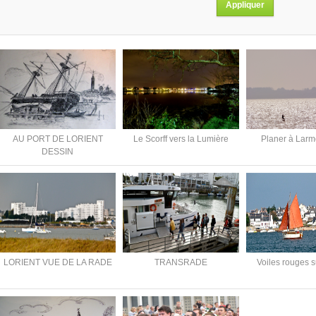
AU PORT DE LORIENT
Le Scorff vers la Lumière
Planer à Larm
DESSIN
LORIENT VUE DE LA RADE
TRANSRADE
Voiles rouges s