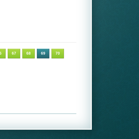
6
67
68
69
70