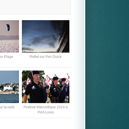
or-Plage
Reflet sur Pen Duick
ur la rade
Festival Interceltique 2014 à
Port-Louis