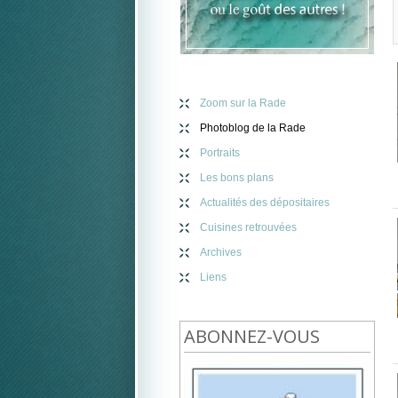
Zoom sur la Rade
Photoblog de la Rade
Portraits
Les bons plans
Actualités des dépositaires
Cuisines retrouvées
Archives
Liens
ABONNEZ-VOUS