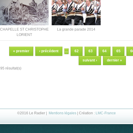
CHAPELLE ST CHRISTOPHE
La grande parade 2014
LORIENT
Pages
« premier
‹ précédent
…
62
63
64
65
6
suivant ›
dernier »
95 résultat(s)
©2016 Le Radier |
Mentions légales
| Création :
LMC-France