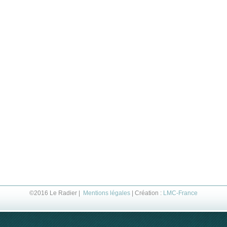
©2016 Le Radier |
Mentions légales
| Création :
LMC-France