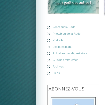
Zoom sur la Rade
Photoblog de la Rade
Portraits
Les bons plans
Actualités des dépositaires
Cuisines retrouvées
Archives
Liens
ABONNEZ-VOUS